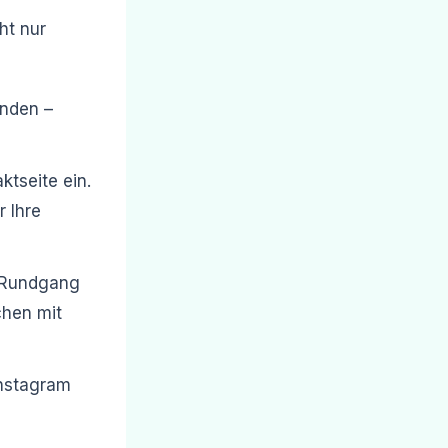
ht nur
unden –
ktseite ein.
r Ihre
n Rundgang
chen mit
Instagram