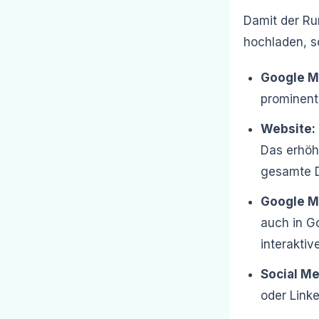
Damit der Run
hochladen, s
Google M
prominent 
Website:
Das erhöht
gesamte D
Google M
auch in G
interaktiv
Social Me
oder Linke