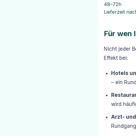
48–72h
Lieferzeit nac
Für wen 
Nicht jeder B
Effekt bei:
Hotels u
– ein Run
Restaura
wird häufi
Arzt- un
Rundgang 