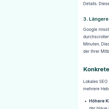
Details. Dies
3. Längere
Google misst,
durchscrolle
Minuten. Dies
der Ihrer Mit
Konkrete
Lokales SEO f
mehrere Hebe
Höhere Kl
der blaue 