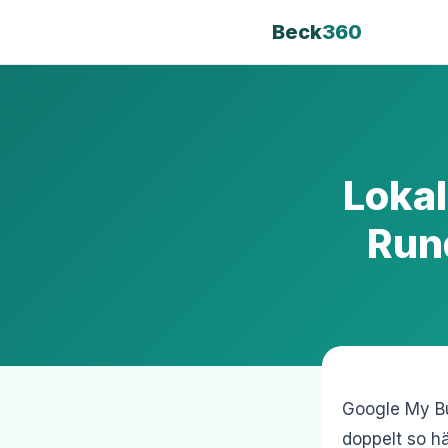
Beck
360
Loka
Run
Google My Bu
doppelt so hä