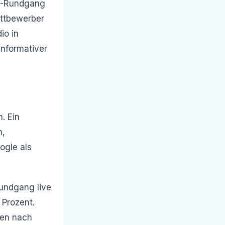
0°-Rundgang
ettbewerber
io in
informativer
. Ein
n,
ogle als
undgang live
 Prozent.
uen nach