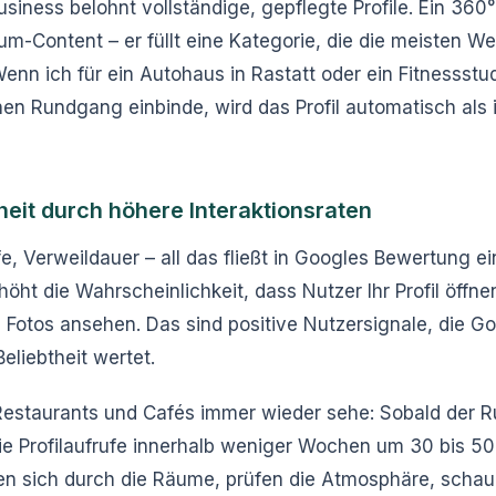
siness belohnt vollständige, gepflegte Profile. Ein 36
ium-Content – er füllt eine Kategorie, die die meisten W
Wenn ich für ein Autohaus in Rastatt oder ein Fitnessstud
nen Rundgang einbinde, wird das Profil automatisch als 
heit durch höhere Interaktionsraten
fe, Verweildauer – all das fließt in Googles Bewertung ein
ht die Wahrscheinlichkeit, dass Nutzer Ihr Profil öffne
 Fotos ansehen. Das sind positive Nutzersignale, die Go
Beliebtheit wertet.
Restaurants und Cafés immer wieder sehe: Sobald der R
die Profilaufrufe innerhalb weniger Wochen um 30 bis 50
en sich durch die Räume, prüfen die Atmosphäre, scha