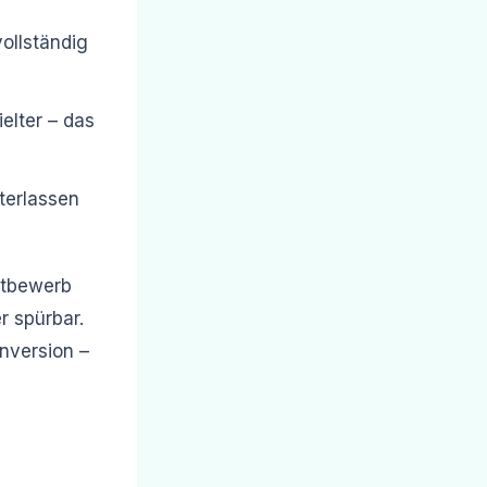
vollständig
lter – das
terlassen
ettbewerb
r spürbar.
nversion –