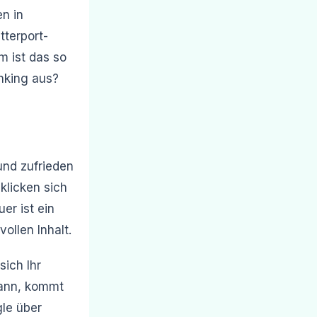
n in
terport-
 ist das so
anking aus?
und zufrieden
klicken sich
er ist ein
vollen Inhalt.
ich Ihr
kann, kommt
gle über