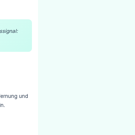
ssignal:
tfernung und
n.