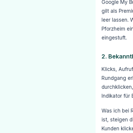
Google My Bu
gilt als Prem
leer lassen. 
Pforzheim ei
eingestuft.
2. Bekannt
Klicks, Aufru
Rundgang erhö
durchklicken,
Indikator für 
Was ich bei 
ist, steigen 
Kunden klick