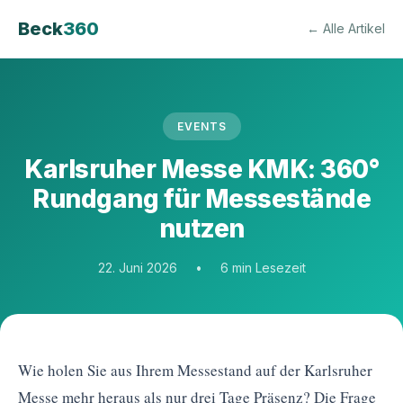
Beck
360
← Alle Artikel
EVENTS
Karlsruher Messe KMK: 360°
Rundgang für Messestände
nutzen
22. Juni 2026
•
6 min Lesezeit
Wie holen Sie aus Ihrem Messestand auf der Karlsruher
Messe mehr heraus als nur drei Tage Präsenz? Die Frage